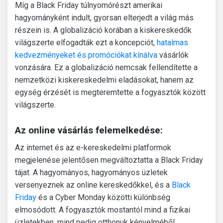
Míg a Black Friday túlnyomórészt amerikai
hagyományként indult, gyorsan elterjedt a világ más
részein is. A globalizáció korában a kiskereskedők
világszerte elfogadták ezt a koncepciót,
hatalmas
kedvezményeket és promóciókat kínálva
vásárlók
vonzására. Ez a globalizáció nemcsak fellendítette a
nemzetközi kiskereskedelmi eladásokat, hanem az
egység érzését is megteremtette a fogyasztók között
világszerte.
Az online vásárlás felemelkedése:
Az internet és az e-kereskedelmi platformok
megjelenése jelentősen megváltoztatta a Black Friday
tájat. A hagyományos, hagyományos üzletek
versenyeznek az online kereskedőkkel, és a
Black
Friday
és a Cyber ​​Monday közötti különbség
elmosódott. A fogyasztók mostantól mind a fizikai
üzletekben, mind pedig otthonuk kényelméből