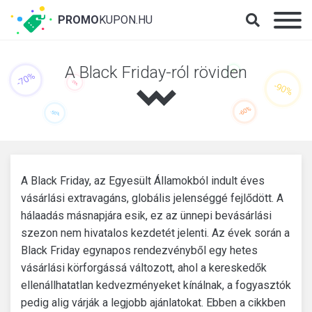
PROMO
KUPON.HU
A Black Friday-ról röviden
A Black Friday, az Egyesült Államokból indult éves
vásárlási extravagáns, globális jelenséggé fejlődött. A
hálaadás másnapjára esik, ez az ünnepi bevásárlási
szezon nem hivatalos kezdetét jelenti. Az évek során a
Black Friday egynapos rendezvényből egy hetes
vásárlási körforgássá változott, ahol a kereskedők
ellenállhatatlan kedvezményeket kínálnak, a fogyasztók
pedig alig várják a legjobb ajánlatokat. Ebben a cikkben