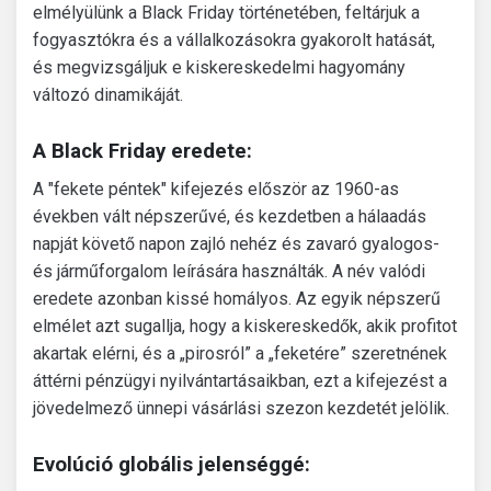
elmélyülünk a Black Friday történetében, feltárjuk a
fogyasztókra és a vállalkozásokra gyakorolt ​​hatását,
és megvizsgáljuk e kiskereskedelmi hagyomány
változó dinamikáját.
A Black Friday eredete:
A "fekete péntek" kifejezés először az 1960-as
években vált népszerűvé, és kezdetben a hálaadás
napját követő napon zajló nehéz és zavaró gyalogos-
és járműforgalom leírására használták. A név valódi
eredete azonban kissé homályos. Az egyik népszerű
elmélet azt sugallja, hogy a kiskereskedők, akik profitot
akartak elérni, és a „pirosról” a „feketére” szeretnének
áttérni pénzügyi nyilvántartásaikban, ezt a kifejezést a
jövedelmező ünnepi vásárlási szezon kezdetét jelölik.
Evolúció globális jelenséggé: