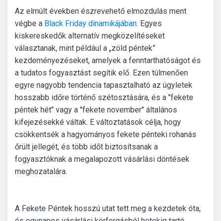
Az elmúlt években észrevehető elmozdulás ment
végbe a
Black Friday dinamikájában
. Egyes
kiskereskedők alternatív megközelítéseket
választanak, mint például a „zöld péntek”
kezdeményezéseket, amelyek a fenntarthatóságot és
a tudatos fogyasztást segítik elő. Ezen túlmenően
egyre nagyobb tendencia tapasztalható az ügyletek
hosszabb időre történő szétosztására, és a "fekete
péntek hét" vagy a "fekete november" általános
kifejezésekké váltak. E változtatások célja, hogy
csökkentsék a hagyományos fekete pénteki rohanás
őrült jellegét, és több időt biztosítsanak a
fogyasztóknak a megalapozott vásárlási döntések
meghozatalára.
A Fekete Péntek hosszú utat tett meg a kezdetek óta,
és egynapos vásárlási körforgásból hetekig tartó