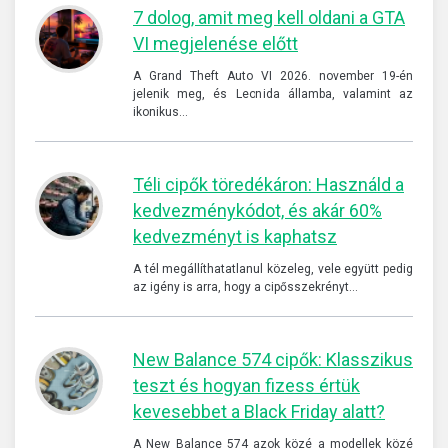
7 dolog, amit meg kell oldani a GTA
VI megjelenése előtt
A Grand Theft Auto VI 2026. november 19-én
jelenik meg, és Leonida államba, valamint az
ikonikus…
Téli cipők töredékáron: Használd a
kedvezménykódot, és akár 60%
kedvezményt is kaphatsz
A tél megállíthatatlanul közeleg, vele együtt pedig
az igény is arra, hogy a cipősszekrényt…
New Balance 574 cipők: Klasszikus
teszt és hogyan fizess értük
kevesebbet a Black Friday alatt?
A New Balance 574 azok közé a modellek közé