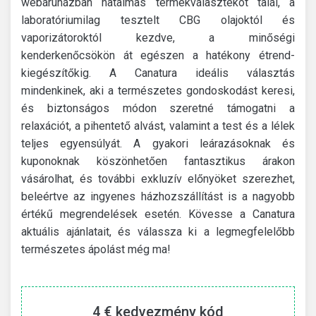
webáruházban hatalmas termékválasztékot talál, a
laboratóriumilag tesztelt CBG olajoktól és
vaporizátoroktól kezdve, a minőségi
kenderkenőcsökön át egészen a hatékony étrend-
kiegészítőkig. A Canatura ideális választás
mindenkinek, aki a természetes gondoskodást keresi,
és biztonságos módon szeretné támogatni a
relaxációt, a pihentető alvást, valamint a test és a lélek
teljes egyensúlyát. A gyakori leárazásoknak és
kuponoknak köszönhetően fantasztikus árakon
vásárolhat, és további exkluzív előnyöket szerezhet,
beleértve az ingyenes házhozszállítást is a nagyobb
értékű megrendelések esetén. Kövesse a Canatura
aktuális ajánlatait, és válassza ki a legmegfelelőbb
természetes ápolást még ma!
4 € kedvezmény kód