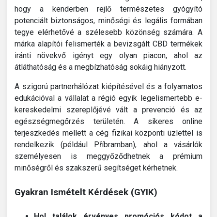
hogy a kenderben rejlő természetes gyógyító
potenciált biztonságos, minőségi és legális formában
tegye elérhetővé a szélesebb közönség számára. A
márka alapítói felismerték a bevizsgált CBD termékek
iránti növekvő igényt egy olyan piacon, ahol az
átláthatóság és a megbízhatóság sokáig hiányzott.
A szigorú partnerhálózat kiépítésével és a folyamatos
edukációval a vállalat a régió egyik legelismertebb e-
kereskedelmi szereplőjévé vált a prevenció és az
egészségmegőrzés területén. A sikeres online
terjeszkedés mellett a cég fizikai központi üzlettel is
rendelkezik (például Příbramban), ahol a vásárlók
személyesen is meggyőződhetnek a prémium
minőségről és szakszerű segítséget kérhetnek.
Gyakran Ismételt Kérdések (GYIK)
Hol találok érvényes promóciós kódot a