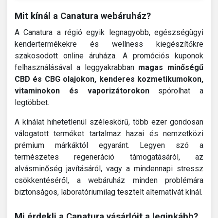
Mit kínál a Canatura webáruház?
A Canatura a régió egyik legnagyobb, egészségügyi
kendertermékekre és wellness kiegészítőkre
szakosodott online áruháza. A promóciós kuponok
felhasználásával a leggyakrabban
magas minőségű
CBD és CBG olajokon, kenderes kozmetikumokon,
vitaminokon és vaporizátorokon
spórolhat a
legtöbbet.
A kínálat hihetetlenül széleskörű, több ezer gondosan
válogatott terméket tartalmaz hazai és nemzetközi
prémium márkáktól egyaránt. Legyen szó a
természetes regeneráció támogatásáról, az
alvásminőség javításáról, vagy a mindennapi stressz
csökkentéséről, a webáruház minden problémára
biztonságos, laboratóriumilag tesztelt alternatívát kínál.
Mi érdekli a Canatura vásárlóit a leginkább?