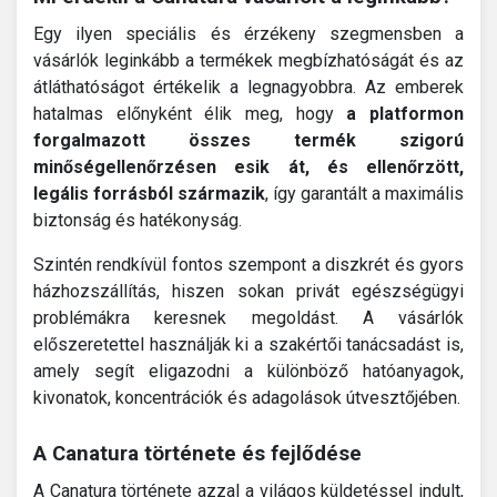
Egy ilyen speciális és érzékeny szegmensben a
vásárlók leginkább a termékek megbízhatóságát és az
átláthatóságot értékelik a legnagyobbra. Az emberek
hatalmas előnyként élik meg, hogy
a platformon
forgalmazott összes termék szigorú
minőségellenőrzésen esik át, és ellenőrzött,
legális forrásból származik
, így garantált a maximális
biztonság és hatékonyság.
Szintén rendkívül fontos szempont a diszkrét és gyors
házhozszállítás, hiszen sokan privát egészségügyi
problémákra keresnek megoldást. A vásárlók
előszeretettel használják ki a szakértői tanácsadást is,
amely segít eligazodni a különböző hatóanyagok,
kivonatok, koncentrációk és adagolások útvesztőjében.
A Canatura története és fejlődése
A Canatura története azzal a világos küldetéssel indult,