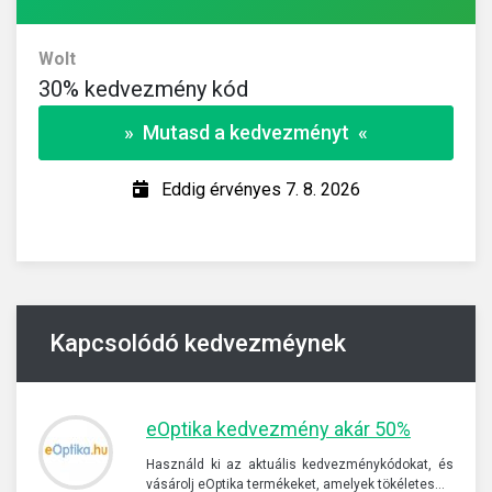
Wolt
30% kedvezmény kód
» Mutasd a kedvezményt «
Eddig érvényes 7. 8. 2026
Kapcsolódó kedvezméynek
eOptika kedvezmény akár 50%
Használd ki az aktuális kedvezménykódokat, és
vásárolj eOptika termékeket, amelyek tökéletes…