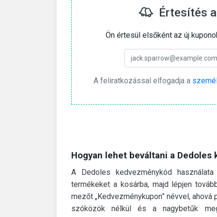
Értesítés a
Ön értesül elsőként az új kupono
A feliratkozással elfogadja a
személ
Hogyan lehet beváltani a Dedole
A Dedoles kedvezménykód használata 
termékeket a kosárba, majd lépjen továb
mezőt „Kedvezménykupon” névvel, ahová po
szóközök nélkül és a nagybetűk meg