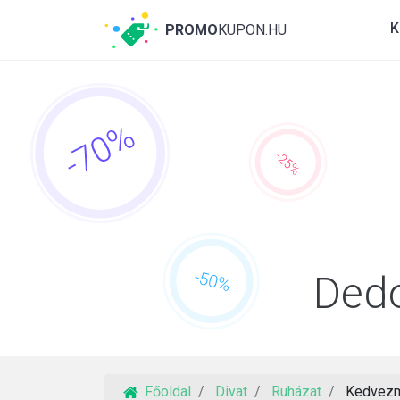
K
PROMO
KUPON.HU
Ded
Főoldal
Divat
Ruházat
Kedvezm