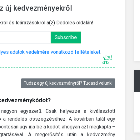
z új kedvezményekről
król és leárazásokról a(z) Dedoles oldalán!
yes adatok védelmére vonatkozó feltételeket
.
Tudsz egy új kedvezményről? Tudasd velünk!
s kedvezménykódot?
nagyon egyszerű. Csak helyezze a kiválasztott
b a rendelés összegzéséhez. A kosárban talál egy
ntosan úgy írja be a kódot, ahogyan azt megkapta –
tartásával. A megerősítés után a kedvezmény