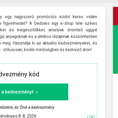
gy egy nagyszerű promóciós kódot keres vidám
k a figyelmedet? A Dedoles egy e-shop tele színes
űkkel és kiegészítőkkel, amelyek örömteli üggyé
ségű anyagoknak és a játékos dizájnnak köszönhetően
ta meg. Használja ki az aktuális kedvezményeket, és
al - stílusosan, kiváló minőségben és kedvező áron!
dvezmény kód
11teamsports
lához
Kiárusítás akár 80%
 a kedvezményt «
kedvezménnyel
Vásároljon ebben a kategóriában az eredeti ár
evelünkre, és Öné a kedvezmény
töredékéért.
 «
érvényes 8. 8. 2026