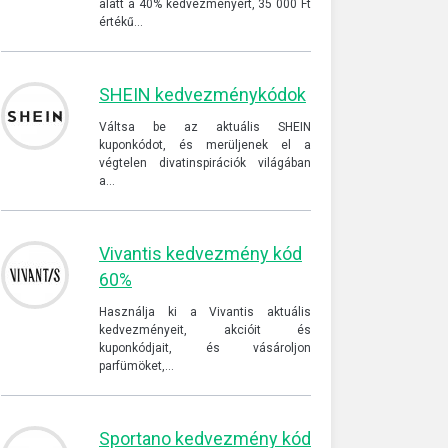
alatt a 40% kedvezményért, 35 000 Ft
értékű…
SHEIN kedvezménykódok
Váltsa be az aktuális SHEIN
kuponkódot, és merüljenek el a
végtelen divatinspirációk világában
a…
Vivantis kedvezmény kód
60%
Használja ki a Vivantis aktuális
kedvezményeit, akcióit és
kuponkódjait, és vásároljon
parfümöket,…
Sportano kedvezmény kód