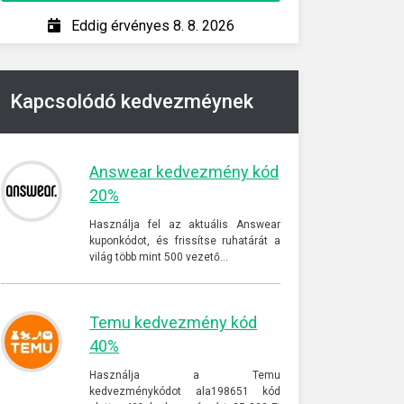
Eddig érvényes 8. 8. 2026
Ed
Kapcsolódó kedvezméynek
Answear kedvezmény kód
20%
Használja fel az aktuális Answear
kuponkódot, és frissítse ruhatárát a
világ több mint 500 vezető…
Temu kedvezmény kód
40%
Használja a Temu
kedvezménykódot ala198651 kód