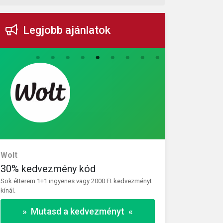
Legjobb ajánlatok
Wolt
Vivantis
30% kedvezmény kód
30% kedve
Sok étterem 1+1 ingyenes vagy 2000 Ft kedvezményt
Használja ki a 
kínál.
kiválasztott ter
» Mutasd a kedvezményt «
» 