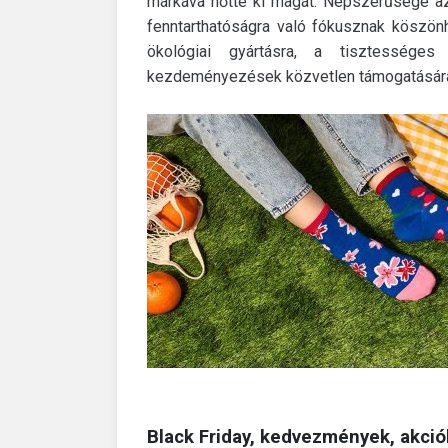
márkává nőtte ki magát. Népszerűsége az
fenntarthatóságra való fókusznak köszön
ökológiai gyártásra, a tisztességes
kezdeményezések közvetlen támogatásár
Black Friday, kedvezmények, akció