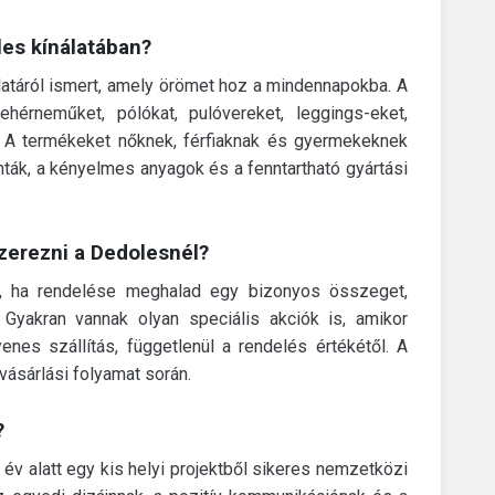
les kínálatában?
latáról ismert, amely örömet hoz a mindennapokba. A
ehérneműket, pólókat, pulóvereket, leggings-eket,
ál. A termékeket nőknek, férfiaknak és gyermekeknek
inták, a kényelmes anyagok és a fenntartható gyártási
szerezni a Dedolesnél?
t, ha rendelése meghalad egy bizonyos összeget,
 Gyakran vannak olyan speciális akciók is, amikor
nes szállítás, függetlenül a rendelés értékétől. A
 vásárlási folyamat során.
?
év alatt egy kis helyi projektből sikeres nemzetközi