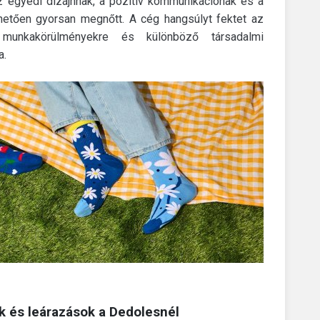
 egyedi dizájnnak, a pozitív kommunikációnak és a
hetően gyorsan megnőtt. A cég hangsúlyt fektet az
 munkakörülményekre és különböző társadalmi
a.
k és leárazások a Dedolesnél