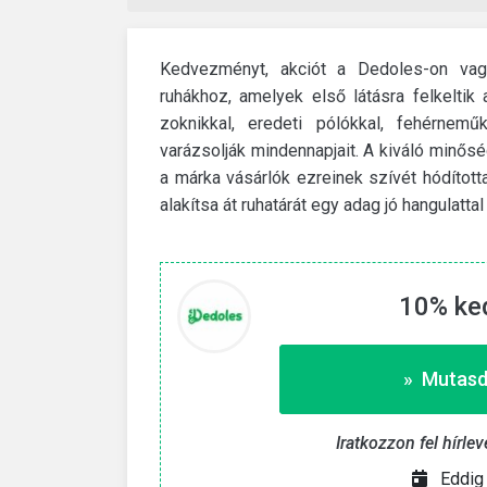
Kedvezményt, akciót a Dedoles-on va
ruhákhoz, amelyek első látásra felkelti
zoknikkal, eredeti pólókkal, fehérnem
varázsolják mindennapjait. A kiváló minő
a márka vásárlók ezreinek szívét hódítot
alakítsa át ruhatárát egy adag jó hangulatt
10% ke
Revolut
 kód
€25 bónusz új Revolut-szám
» Mutasd
 ezzel a kóddal.
Folytasd ezt az útmutatót, hogy jutalmakat
szerezhess a Revolut-számládra.
másolása «
Iratkozzon fel hírl
» Mutasd a kedvezményt
Eddig 