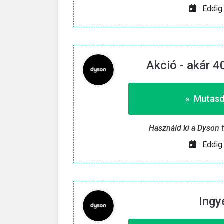
nyes 9. 8. 2026
Eddig 
Csak eddig érvényes 25. 8.
Akció - akár 
» Mutasd
Használd ki a Dyson 
Eddig 
Ingy