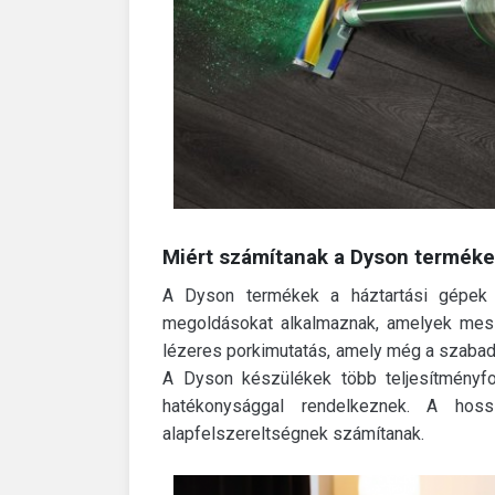
Miért számítanak a Dyson termék
A Dyson termékek a háztartási gépek te
megoldásokat alkalmaznak, amelyek messz
lézeres porkimutatás, amely még a szaba
A Dyson készülékek több teljesítményfo
hatékonysággal rendelkeznek. A hoss
alapfelszereltségnek számítanak.