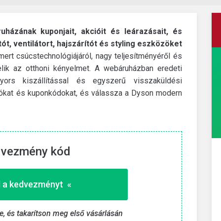
uházának kuponjait, akcióit és leárazásait, és
ót, ventilátort, hajszárítót és styling eszközöket
ert csúcstechnológiájáról, nagy teljesítményéről és
melik az otthoni kényelmet. A webáruházban eredeti
gyors kiszállítással és egyszerű visszaküldési
iókat és kuponkódokat, és válassza a Dyson modern
dvezmény kód
11teamsports
lához
Kiárusítás akár 80%
kedvezménnyel
 a kedvezményt «
Vásároljon ebben a kategóriában az eredeti ár
töredékéért.
 «
re, és takarítson meg első vásárlásán