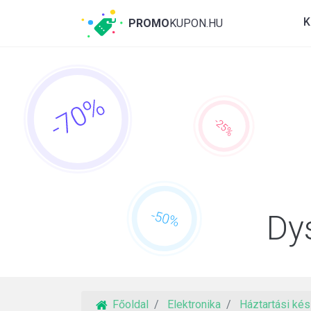
K
PROMO
KUPON.HU
Dy
Főoldal
Elektronika
Háztartási ké