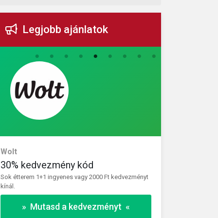
Legjobb ajánlatok
Wolt
Vivantis
30% kedvezmény kód
30% kedve
Sok étterem 1+1 ingyenes vagy 2000 Ft kedvezményt
Használja ki a 
kínál.
kiválasztott ter
» Mutasd a kedvezményt «
» 