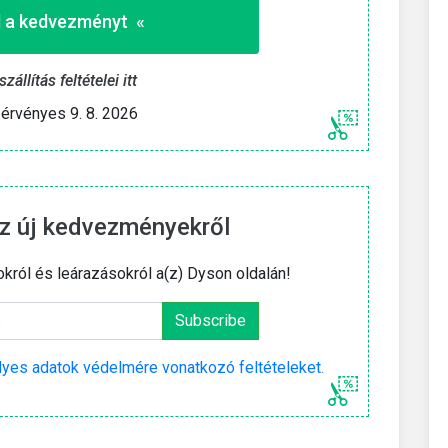
 a kedvezményt «
állítás feltételei itt
érvényes 9. 8. 2026
z új kedvezményekről
okról és leárazásokról a(z) Dyson oldalán!
yes adatok védelmére vonatkozó feltételeket
.