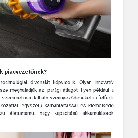
ek piacvezetőnek?
chnológiai élvonalát képviselik. Olyan innovatív
e meghaladják az iparági átlagot. Ilyen például a
d szemmel nem látható szennyeződéseket is felfedi.
kozattal, egyszerű karbantartással és kiemelkedő
zú élettartamú, nagy kapacitású akkumulátorok