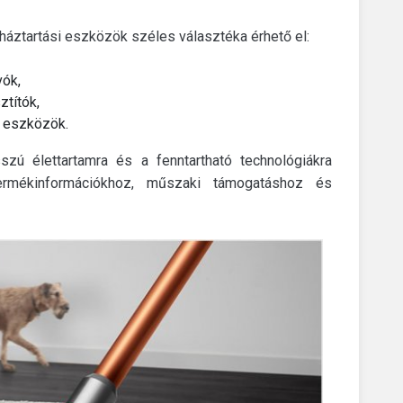
áztartási eszközök széles választéka érhető el:
vók,
ztítók,
ó eszközök.
zú élettartamra és a fenntartható technológiákra
termékinformációkhoz, műszaki támogatáshoz és