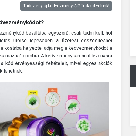
Tudsz egy új kedvezményről? Tudasd velünk!
kedvezménykódot?
zménykód beváltása egyszerű, csak tudni kell, hol
lés utolsó lépésében, a fizetési összesítésnél
et a kosárba helyezte, adja meg a kedvezménykódot a
Alkalmazás” gombra. A kedvezmény azonnal levonásra
 a kód érvényességi feltételeit, mivel egyes akciók
k lehetnek.