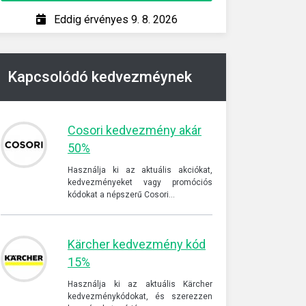
Eddig érvényes 9. 8. 2026
Ed
Kapcsolódó kedvezméynek
Cosori kedvezmény akár
50%
Használja ki az aktuális akciókat,
kedvezményeket vagy promóciós
kódokat a népszerű Cosori…
Kärcher kedvezmény kód
15%
Használja ki az aktuális Kärcher
kedvezménykódokat, és szerezzen