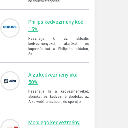
be csúcskategóriás…
Philips kedvezmény kód
15%
Használja ki az aktuális
kedvezményeket, akciókat és
kuponkódokat a Philips.hu oldalon,
és…
Alza kedvezmény akár
50%
Használja ki a kedvezményeket,
akciókat és kedvezménykódokat az
Alza webáruházában, és spóroljon…
Mobilego kedvezmény