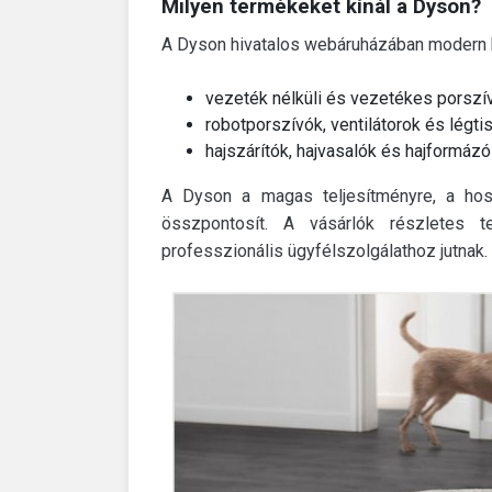
Milyen termékeket kínál a Dyson?
A Dyson hivatalos webáruházában modern h
vezeték nélküli és vezetékes porszí
robotporszívók, ventilátorok és légtis
hajszárítók, hajvasalók és hajformáz
A Dyson a magas teljesítményre, a hoss
összpontosít. A vásárlók részletes 
professzionális ügyfélszolgálathoz jutnak.