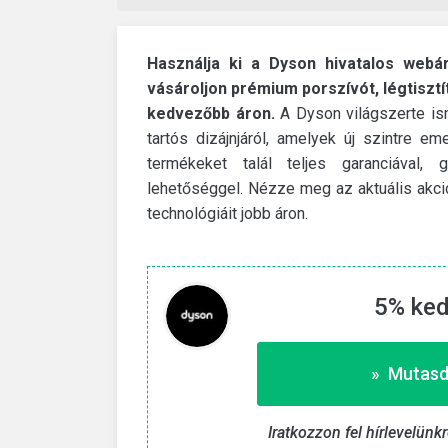
Használja ki a Dyson hivatalos webár
vásároljon prémium porszívót, légtisztít
kedvezőbb áron.
A Dyson világszerte ism
tartós dizájnjáról, amelyek új szintre e
termékeket talál teljes garanciával, 
lehetőséggel. Nézze meg az aktuális akc
technológiáit jobb áron.
5% ke
Revolut
 kód
€25 bónusz új Revolut-szám
 ezzel a kóddal.
Folytasd ezt az útmutatót, hogy jutalmakat
» Mutasd
szerezhess a Revolut-számládra.
másolása «
» Mutasd a kedvezményt
Iratkozzon fel hírlevelünk