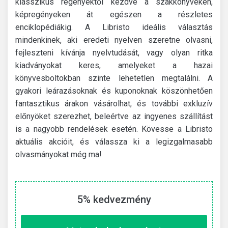
klasszikus regényektől kezdve a szakkönyveken,
képregényeken át egészen a részletes
enciklopédiákig. A Libristo ideális választás
mindenkinek, aki eredeti nyelven szeretne olvasni,
fejleszteni kívánja nyelvtudását, vagy olyan ritka
kiadványokat keres, amelyeket a hazai
könyvesboltokban szinte lehetetlen megtalálni. A
gyakori leárazásoknak és kuponoknak köszönhetően
fantasztikus árakon vásárolhat, és további exkluzív
előnyöket szerezhet, beleértve az ingyenes szállítást
is a nagyobb rendelések esetén. Kövesse a Libristo
aktuális akcióit, és válassza ki a legizgalmasabb
olvasmányokat még ma!
5% kedvezmény