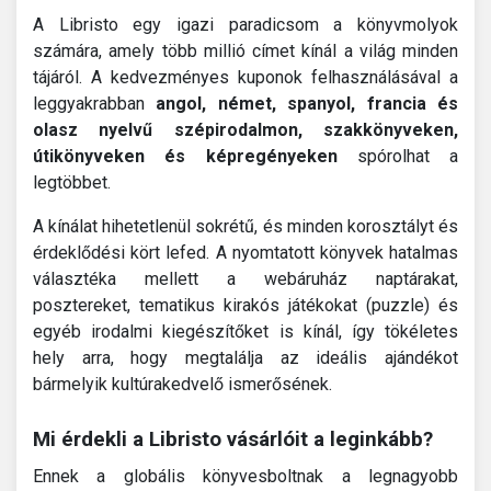
A Libristo egy igazi paradicsom a könyvmolyok
számára, amely több millió címet kínál a világ minden
tájáról. A kedvezményes kuponok felhasználásával a
leggyakrabban
angol, német, spanyol, francia és
olasz nyelvű szépirodalmon, szakkönyveken,
útikönyveken és képregényeken
spórolhat a
legtöbbet.
A kínálat hihetetlenül sokrétű, és minden korosztályt és
érdeklődési kört lefed. A nyomtatott könyvek hatalmas
választéka mellett a webáruház naptárakat,
posztereket, tematikus kirakós játékokat (puzzle) és
egyéb irodalmi kiegészítőket is kínál, így tökéletes
hely arra, hogy megtalálja az ideális ajándékot
bármelyik kultúrakedvelő ismerősének.
Mi érdekli a Libristo vásárlóit a leginkább?
Ennek a globális könyvesboltnak a legnagyobb