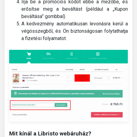
Írja be a promóciós kódot ebbe a mezőbe, és
erősítse meg a beváltást (például a „Kupon
beváltása” gombbal).
A kedvezmény automatikusan levonásra kerül a
végösszegből, és Ön biztonságosan folytathatja
a fizetési folyamatot.
Mit kínál a Libristo webáruház?