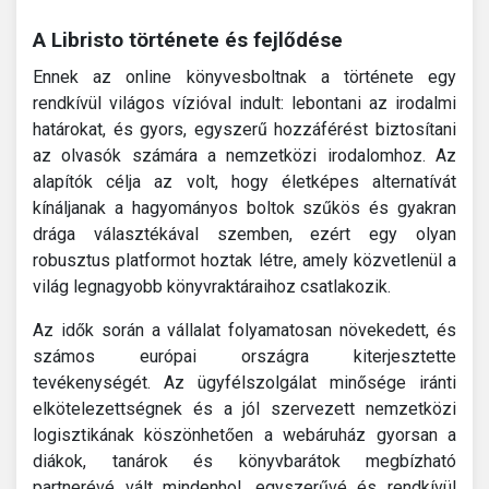
A Libristo története és fejlődése
Ennek az online könyvesboltnak a története egy
rendkívül világos vízióval indult: lebontani az irodalmi
határokat, és gyors, egyszerű hozzáférést biztosítani
az olvasók számára a nemzetközi irodalomhoz. Az
alapítók célja az volt, hogy életképes alternatívát
kínáljanak a hagyományos boltok szűkös és gyakran
drága választékával szemben, ezért egy olyan
robusztus platformot hoztak létre, amely közvetlenül a
világ legnagyobb könyvraktáraihoz csatlakozik.
Az idők során a vállalat folyamatosan növekedett, és
számos európai országra kiterjesztette
tevékenységét. Az ügyfélszolgálat minősége iránti
elkötelezettségnek és a jól szervezett nemzetközi
logisztikának köszönhetően a webáruház gyorsan a
diákok, tanárok és könyvbarátok megbízható
partnerévé vált mindenhol, egyszerűvé és rendkívül