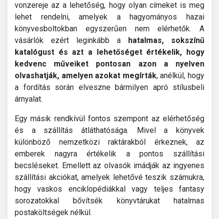
vonzereje az a lehetőség, hogy olyan címeket is meg
lehet rendelni, amelyek a hagyományos hazai
könyvesboltokban egyszerűen nem elérhetők. A
vásárlók ezért leginkább a
hatalmas, sokszínű
katalógust és azt a lehetőséget értékelik, hogy
kedvenc műveiket pontosan azon a nyelven
olvashatják, amelyen azokat megírták
, anélkül, hogy
a fordítás során elveszne bármilyen apró stílusbeli
árnyalat.
Egy másik rendkívül fontos szempont az elérhetőség
és a szállítás átláthatósága. Mivel a könyvek
különböző nemzetközi raktárakból érkeznek, az
emberek nagyra értékelik a pontos szállítási
becsléseket. Emellett az olvasók imádják az ingyenes
szállítási akciókat, amelyek lehetővé teszik számukra,
hogy vaskos enciklopédiákkal vagy teljes fantasy
sorozatokkal bővítsék könyvtárukat hatalmas
postaköltségek nélkül.