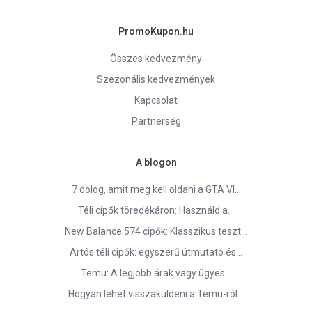
PromoKupon.hu
Összes kedvezmény
Szezonális kedvezmények
Kapcsolat
Partnerség
A blogon
7 dolog, amit meg kell oldani a GTA VI…
Téli cipők töredékáron: Használd a…
New Balance 574 cipők: Klasszikus teszt…
Artós téli cipők: egyszerű útmutató és…
Temu: A legjobb árak vagy ügyes…
Hogyan lehet visszaküldeni a Temu-ról…