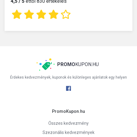
4,5 / 5
ettől 830 értékelés
PROMO
KUPON.HU
Érdekes kedvezmények, kuponok és különleges ajánlatok egy helyen
PromoKupon.hu
Összes kedvezmény
Szezonális kedvezmények