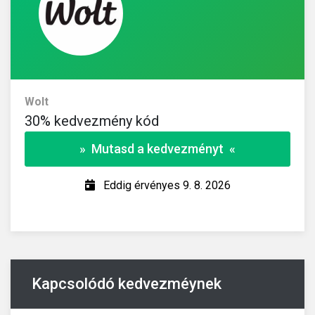
Vivantis
30% kedvezményt
» Kupon másolása «
Eddig érvényes 9. 8. 2026
Kapcsolódó kedvezméynek