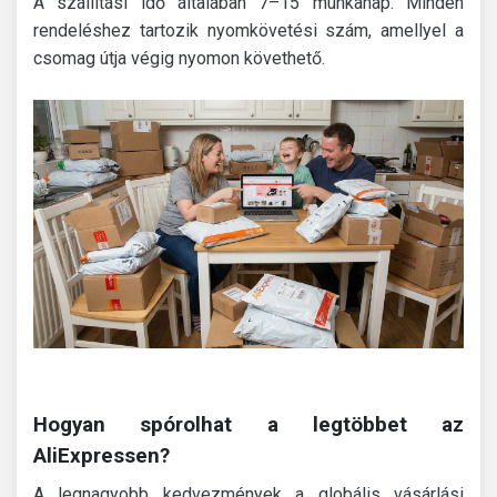
A szállítási idő általában 7–15 munkanap. Minden
rendeléshez tartozik nyomkövetési szám, amellyel a
csomag útja végig nyomon követhető.
Hogyan spórolhat a legtöbbet az
AliExpressen?
A legnagyobb kedvezmények a globális vásárlási