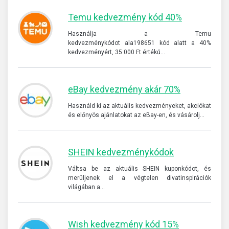
Temu kedvezmény kód 40%
Használja a Temu
kedvezménykódot ala198651 kód alatt a 40%
kedvezményért, 35 000 Ft értékű…
eBay kedvezmény akár 70%
Használd ki az aktuális kedvezményeket, akciókat
és előnyös ajánlatokat az eBay-en, és vásárolj…
SHEIN kedvezménykódok
Váltsa be az aktuális SHEIN kuponkódot, és
merüljenek el a végtelen divatinspirációk
világában a…
Wish kedvezmény kód 15%