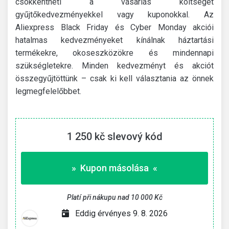
csökkentheti a vásárlás költségét
gyűjtőkedvezményekkel vagy kuponokkal. Az
Aliexpress Black Friday és Cyber Monday akciói
hatalmas kedvezményeket kínálnak háztartási
termékekre, okoseszközökre és mindennapi
szükségletekre. Minden kedvezményt és akciót
összegyűjtöttünk – csak ki kell választania az önnek
legmegfelelőbbet.
1 250 kč slevový kód
» Kupon másolása «
Platí při nákupu nad 10 000 Kč
Eddig érvényes 9. 8. 2026