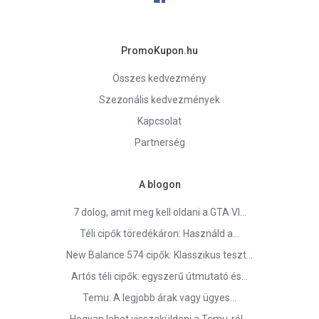
PromoKupon.hu
Összes kedvezmény
Szezonális kedvezmények
Kapcsolat
Partnerség
A blogon
7 dolog, amit meg kell oldani a GTA VI…
Téli cipők töredékáron: Használd a…
New Balance 574 cipők: Klasszikus teszt…
Artós téli cipők: egyszerű útmutató és…
Temu: A legjobb árak vagy ügyes…