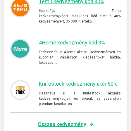
Temu kedvezmény kód 40%
Használja a Temu
kedvezménykódot ala198651 kód alatt a 40%
kedvezményért, 35 000 Ft értékű…
4Home kedvezmény kód 3%
Fedezze fel a 4Home akcióit, kedvezményeit és
kuponjait. Vásároljon kiegészítőket házba,
lakásába,…
Knifestock kedvezmény akár 50%
Használja ki a Knifestock aktuális
kedvezménykódjait és akcióit, és vásároljon
prémium késeket és…
Összes kedvezmény