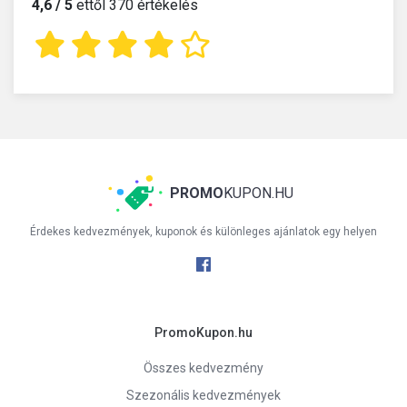
4,6 / 5
ettől 370 értékelés
PROMO
KUPON.HU
Érdekes kedvezmények, kuponok és különleges ajánlatok egy helyen
PromoKupon.hu
Összes kedvezmény
Szezonális kedvezmények