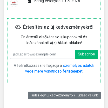
Eddig érvényes 10. 8. 2026
Értesítés az új kedvezményekről
Ön értesül elsőként az új kuponokról és
leárazásokról a(z) Akkuk oldalán!
A feliratkozással elfogadja a
személyes adatok
védelmére vonatkozó feltételeket
.
Tudsz egy új kedvezményről? Tudasd velünk!