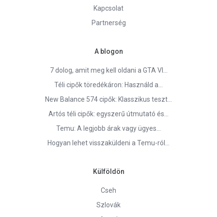
Kapcsolat
Partnerség
A blogon
7 dolog, amit meg kell oldani a GTA VI…
Téli cipők töredékáron: Használd a…
New Balance 574 cipők: Klasszikus teszt…
Artós téli cipők: egyszerű útmutató és…
Temu: A legjobb árak vagy ügyes…
Hogyan lehet visszaküldeni a Temu-ról…
Külföldön
Cseh
Szlovák