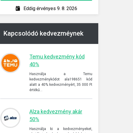
Eddig érvényes 9. 8. 2026
Ed
Kapcsolódó kedvezméynek
Temu kedvezmény kód
40%
Használja a Temu
kedvezménykódot ala198651 kód
alatt a 40% kedvezményért, 35 000 Ft
értékű…
Alza kedvezmény akár
50%
Használja ki a kedvezményeket,