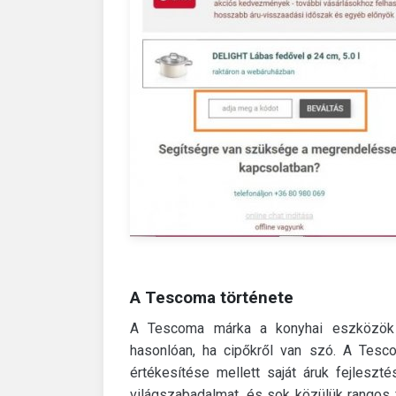
A Tescoma története
A Tescoma márka a konyhai eszközök 
hasonlóan, ha cipőkről van szó.
A Tesco
értékesítése mellett saját áruk fejleszté
világszabadalmat, és sok közülük rangos f