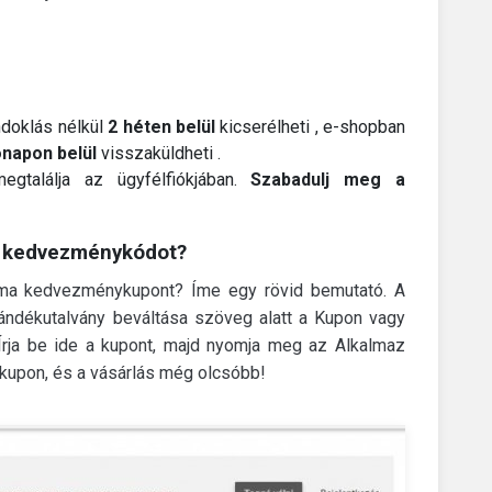
ndoklás nélkül
2 héten belül
kicserélheti , e-shopban
ónapon
belül
visszaküldheti .
egtalálja az ügyfélfiókjában.
Szabadulj meg a
ma kedvezménykódot?
coma kedvezménykupont?
Íme egy rövid bemutató.
A
ndékutalvány beváltása szöveg alatt a Kupon vagy
Írja be ide a kupont, majd nyomja meg az Alkalmaz
kupon, és a vásárlás még olcsóbb!