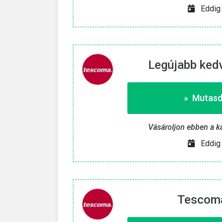
nyes 9. 8. 2026
Eddig 
Csak eddig érvényes 25. 8.
Legújabb ked
» Mutasd
Vásároljon ebben a k
Eddig 
Tescoma