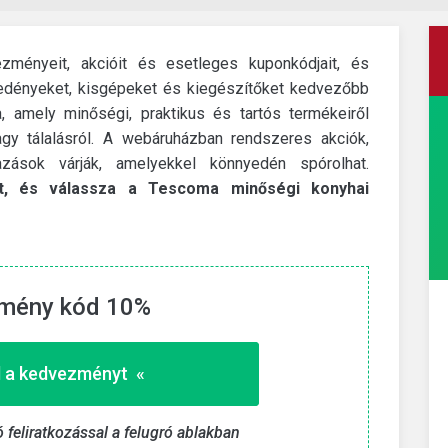
zményeit, akcióit és esetleges kuponkódjait, és
edényeket, kisgépeket és kiegészítőket kedvezőbb
 amely minőségi, praktikus és tartós termékeiről
agy tálalásról. A webáruházban rendszeres akciók,
zások várják, amelyekkel könnyedén spórolhat.
at, és válassza a Tescoma minőségi konyhai
mény kód 10%
11teamsports
lához
Kiárusítás akár 80%
kedvezménnyel
 a kedvezményt «
Vásároljon ebben a kategóriában az eredeti ár
töredékéért.
 «
ó feliratkozással a felugró ablakban