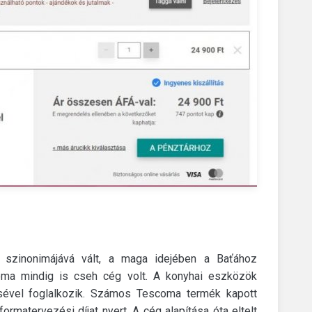
szinonimájává vált, a maga idejében a Baťához
ma mindig is cseh cég volt.
A konyhai eszközök
sével foglalkozik.
Számos Tescoma termék kapott
ormatervezési díjat nyert.
A cég alapítása óta eltelt