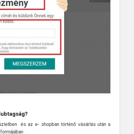
klubtagság?
üzletben
és az e-
shopban
történő vásárlás után a
formájában .