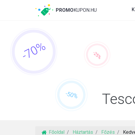
K
PROMO
KUPON.HU
Tesc
Főoldal
Háztartás
Főzés
Kedv