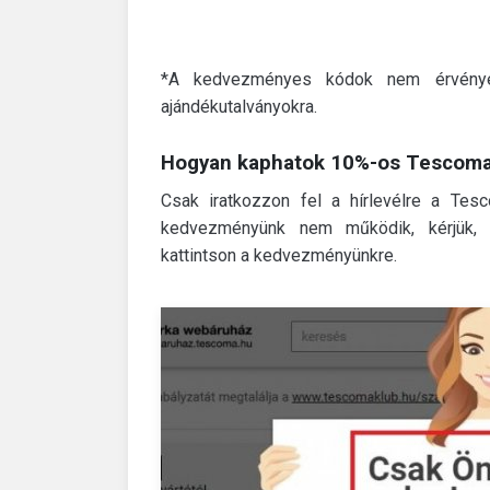
*A kedvezményes kódok nem érvénye
ajándékutalványokra.
Hogyan kaphatok 10%-os Tescom
Csak iratkozzon fel a hírlevélre a Te
kedvezményünk nem működik, kérjük, l
kattintson a kedvezményünkre.