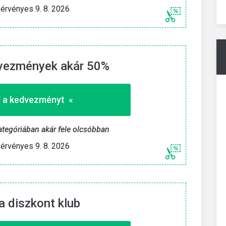
» Mutasd a kedvezményt «
érvényes 9. 8. 2026
 2026
Eddig érvényes 9. 8. 2026
vezmények akár 50%
 a kedvezményt «
ategóriában akár fele olcsóbban
érvényes 9. 8. 2026
 diszkont klub