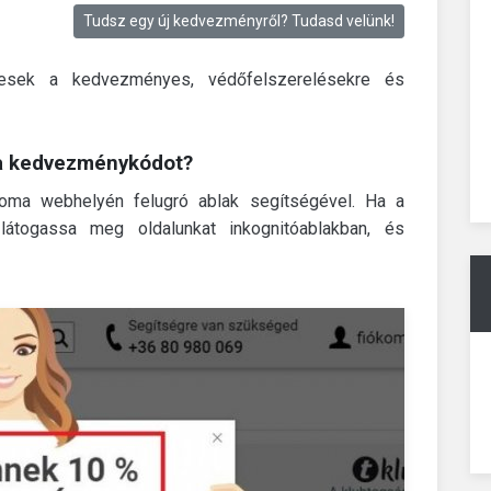
Tudsz egy új kedvezményről? Tudasd velünk!
sek a kedvezményes, védőfelszerelésekre és
a kedvezménykódot?
scoma webhelyén felugró ablak segítségével.
Ha a
átogassa meg oldalunkat inkognitóablakban, és