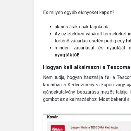
És milyen egyéb előnyöket kapsz?
akciós árak csak tagoknak
Az üzletekben vásárolt termékeket i
történő vásárlás esetén pedig egy
h
minden vásárlását és nyugtáját m
nyugtáktól!
Hogyan kell alkalmazni a Tesco
Nem tudja, hogyan használja fel a Tes
kosárban a Kedvezményes kupon vagy ajá
ajándékutalvány beszúrása mezőt találja.
gombot az alkalmazáshoz.
Most bekerül a 