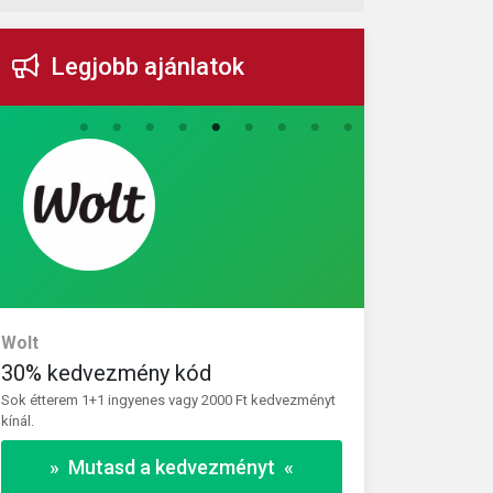
Legjobb ajánlatok
Wolt
Vivantis
30% kedvezmény kód
30% kedve
Sok étterem 1+1 ingyenes vagy 2000 Ft kedvezményt
Használja ki a 
kínál.
kiválasztott ter
» Mutasd a kedvezményt «
» 