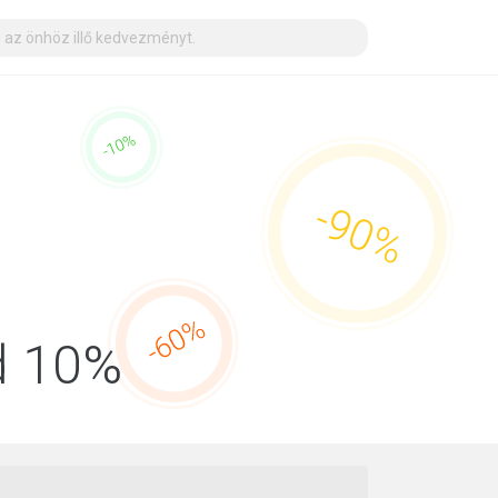
d 10%