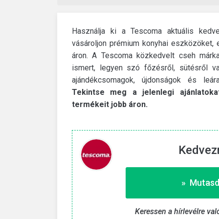
Használja ki a Tescoma aktuális kedve
vásároljon prémium konyhai eszközöket, 
áron. A Tescoma közkedvelt cseh márka,
ismert, legyen szó főzésről, sütésről v
ajándékcsomagok, újdonságok és leára
Tekintse meg a jelenlegi ajánlatok
termékeit jobb áron.
Kedvez
Revolut
 kód
€25 bónusz új Revolut-szám
 ezzel a kóddal.
Folytasd ezt az útmutatót, hogy jutalmakat
» Mutasd
szerezhess a Revolut-számládra.
másolása «
» Mutasd a kedvezményt
Keressen a hírlevélre val