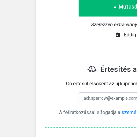
» Mutasd
Szerezzen extra előn
Eddig 
Értesítés a
Ön értesül elsőként az új kupono
A feliratkozással elfogadja a
személ