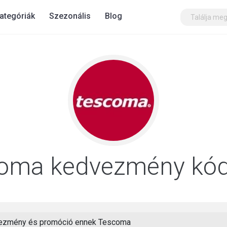
ategóriák
Szezonális
Blog
oma kedvezmény kó
ezmény és promóció ennek Tescoma