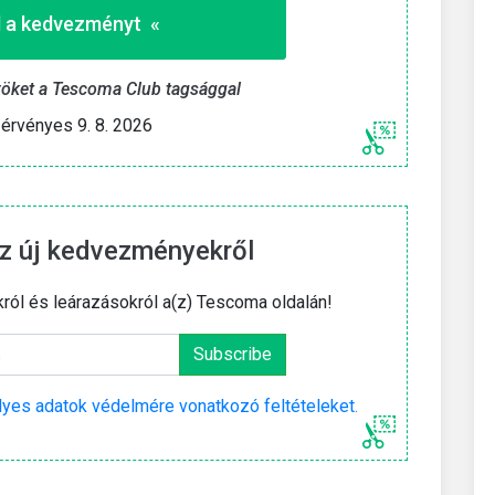
 a kedvezményt «
yöket a Tescoma Club tagsággal
érvényes 9. 8. 2026
z új kedvezményekről
król és leárazásokról a(z) Tescoma oldalán!
yes adatok védelmére vonatkozó feltételeket
.