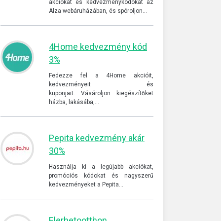
akciókat és kedvezménykódokat az
Alza webáruházában, és spóroljon…
4Home kedvezmény kód
3%
Fedezze fel a 4Home akcióit,
kedvezményeit és
kuponjait. Vásároljon kiegészítőket
házba, lakásába,…
Pepita kedvezmény akár
30%
Használja ki a legújabb akciókat,
promóciós kódokat és nagyszerű
kedvezményeket a Pepita…
Elerhetootthon